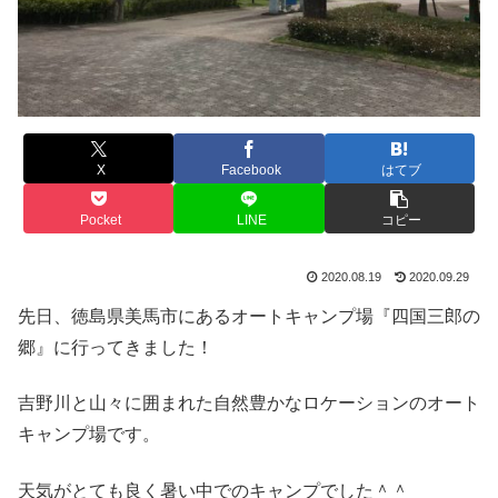
X
Facebook
はてブ
Pocket
LINE
コピー
2020.08.19
2020.09.29
先日、徳島県美馬市にあるオートキャンプ場『四国三郎の
郷』に行ってきました！
吉野川と山々に囲まれた自然豊かなロケーションのオート
キャンプ場です。
天気がとても良く暑い中でのキャンプでした＾＾