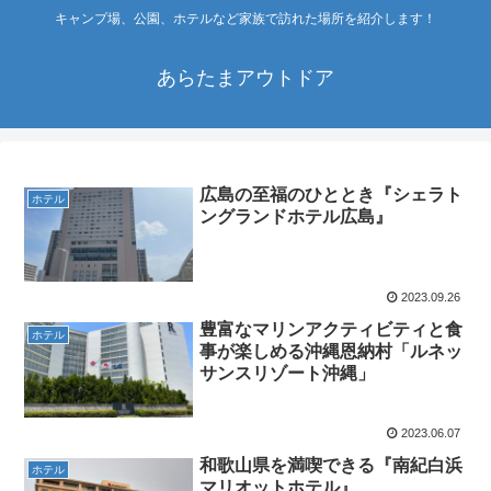
キャンプ場、公園、ホテルなど家族で訪れた場所を紹介します！
あらたまアウトドア
広島の至福のひととき『シェラト
ホテル
ングランドホテル広島』
2023.09.26
豊富なマリンアクティビティと食
ホテル
事が楽しめる沖縄恩納村「ルネッ
サンスリゾート沖縄」
2023.06.07
和歌山県を満喫できる『南紀白浜
ホテル
マリオットホテル』